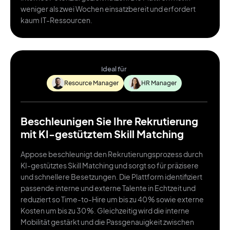
weniger als zwei Wochen einsatzbereit und erfordert
kaum IT-Ressourcen.
Ideal für
Resource Manager
HR Manager
Beschleunigen Sie Ihre Rekrutierung
mit KI-gestütztem Skill Matching
Appose beschleunigt den Rekrutierungsprozess durch
KI-gestütztes Skill Matching und sorgt so für präzisere
und schnellere Besetzungen. Die Plattform identifiziert
passende interne und externe Talente in Echtzeit und
reduziert so Time-to-Hire um bis zu 40 % sowie externe
Kosten um bis zu 30 %. Gleichzeitig wird die interne
Mobilität gestärkt und die Passgenauigkeit zwischen