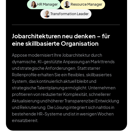
HR Manager
Resource Manager
Transformation Leader
Jobarchitekturen neu denken – für
eine skillbasierte Organisation
Appose modernisiert Ihre Jobarchitektur durch
dynamische, KI-gestützte Anpassung an Markttrends
und strategische Anforderungen. Statt starrer
Rollenprofile erhalten Sie ein flexibles, skillbasiertes
System, das kontinuierlich aktuell bleibt und
strategische Talentplanung ermöglicht. Unternehmen
profitieren von reduzierter Komplexität, schnellerer
Aktualisierung und höherer Transparenz bei Entwicklung
und Rekrutierung. Die Lösung integriert sich nahtlos in
bestehende HR-Systeme und ist in wenigen Wochen
einsatzbereit.