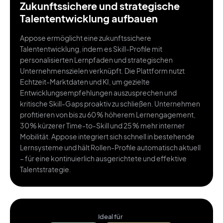
Zukunftssichere und strategische
Talententwicklung aufbauen
Appose ermöglicht eine zukunftssichere
Talententwicklung, indem es Skill-Profile mit
personalisierten Lernpfaden und strategischen
Unternehmenszielen verknüpft. Die Plattform nutzt
Echtzeit-Marktdaten und KI, um gezielte
Entwicklungsempfehlungen auszusprechen und
kritische Skill-Gaps proaktiv zu schließen. Unternehmen
profitieren von bis zu 60 % höherem Lernengagement,
30 % kürzerer Time-to-Skill und 25 % mehr interner
Mobilität. Appose integriert sich schnell in bestehende
Lernsysteme und hält Rollen-Profile automatisch aktuell
– für eine kontinuierlich ausgerichtete und effektive
Talentstrategie.
Ideal für