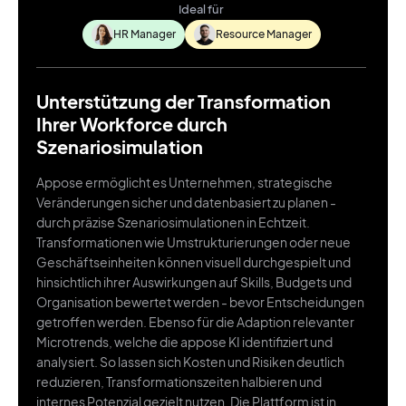
Ideal für
HR Manager
Resource Manager
Unterstützung der Transformation
Ihrer Workforce durch
Szenariosimulation
Appose ermöglicht es Unternehmen, strategische
Veränderungen sicher und datenbasiert zu planen -
durch präzise Szenariosimulationen in Echtzeit.
Transformationen wie Umstrukturierungen oder neue
Geschäftseinheiten können visuell durchgespielt und
hinsichtlich ihrer Auswirkungen auf Skills, Budgets und
Organisation bewertet werden - bevor Entscheidungen
getroffen werden. Ebenso für die Adaption relevanter
Microtrends, welche die appose KI identifiziert und
analysiert. So lassen sich Kosten und Risiken deutlich
reduzieren, Transformationszeiten halbieren und
internes Potenzial gezielt nutzen. Die Plattform ist in